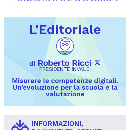
L'Editoriale
Roberto Ricci
di
PRESIDENTE INVALSI
Misurare le competenze digitali.
Un’evoluzione per la scuola e la
valutazione
INFORMAZIONI,