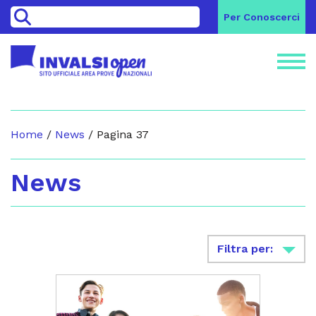
>
Per Conoscerci
Home
/
News
/
Pagina 37
News
Filtra per: