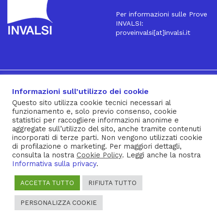
Per informazioni sulle Prove
INVALSI:
proveinvalsi[at]invalsi.it
16
Iscriviti alla Newsletter
Informazioni sull’utilizzo dei cookie
Questo sito utilizza cookie tecnici necessari al
funzionamento e, solo previo consenso, cookie
® INVALSI – Via Ippolito Nievo, 35 – 00153 ROMA – tel. 06
statistici per raccogliere informazioni anonime e
aggregate sull’utilizzo del sito, anche tramite contenuti
941851 – fax 06 94185215 – c.f. 92000450582
incorporati di terze parti. Non vengono utilizzati cookie
Privacy Policy
–
Cookie Policy
–
Note Legali
–
Social Media
di profilazione o marketing. Per maggiori dettagli,
consulta la nostra
Cookie Policy
. Leggi anche la nostra
Policy
Informativa sulla privacy
.
ACCETTA TUTTO
RIFIUTA TUTTO
PERSONALIZZA COOKIE