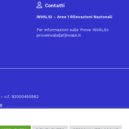
Contatti
INVALSI – Area 1 Rilevazioni Nazionali
Per informazioni sulle Prove INVALSI:
proveinvalsi[at]invalsi.it
16
 – c.f. 92000450582
cy