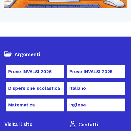
Argomenti
Prove INVALSI 2026
Prove INVALSI 2025
Dispersione scolastica
Italiano
Matematica
Inglese
Visita il sito
Contatti