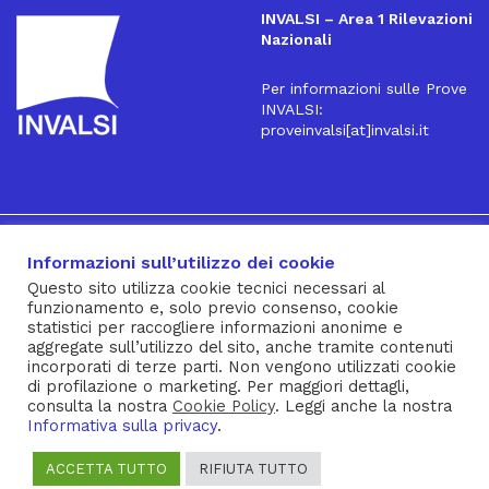
INVALSI – Area 1 Rilevazioni
Nazionali
Per informazioni sulle Prove
INVALSI:
proveinvalsi[at]invalsi.it
16
Iscriviti alla Newsletter
Informazioni sull’utilizzo dei cookie
Questo sito utilizza cookie tecnici necessari al
funzionamento e, solo previo consenso, cookie
® INVALSI – Via Ippolito Nievo, 35 – 00153 ROMA – tel. 06
statistici per raccogliere informazioni anonime e
aggregate sull’utilizzo del sito, anche tramite contenuti
941851 – fax 06 94185215 – c.f. 92000450582
incorporati di terze parti. Non vengono utilizzati cookie
Privacy Policy
–
Cookie Policy
–
Note Legali
–
Social Media
di profilazione o marketing. Per maggiori dettagli,
consulta la nostra
Cookie Policy
. Leggi anche la nostra
Policy
Informativa sulla privacy
.
ACCETTA TUTTO
RIFIUTA TUTTO