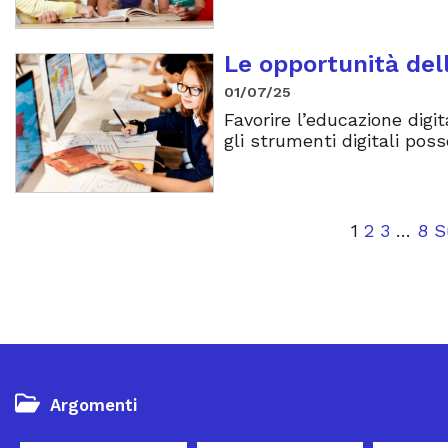
Le opportunità dell
01/07/25
Favorire l’educazione digi
gli strumenti digitali poss
1
2
3
…
8
S
Argomenti