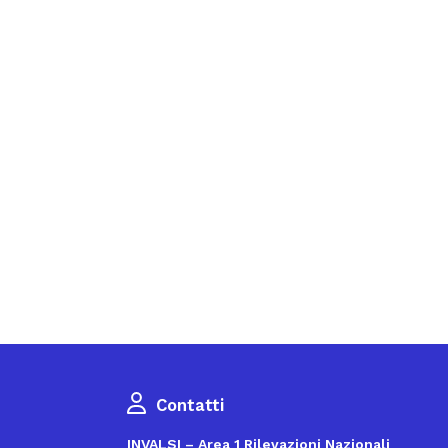
Contatti
INVALSI – Area 1 Rilevazioni Nazionali