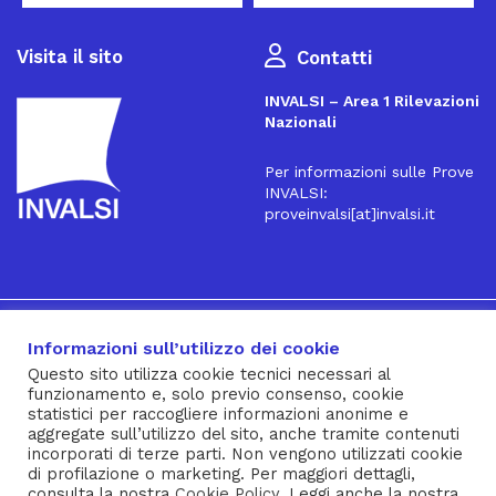
Visita il sito
Contatti
INVALSI – Area 1 Rilevazioni
Nazionali
Per informazioni sulle Prove
INVALSI:
proveinvalsi[at]invalsi.it
16
Iscriviti alla Newsletter
Informazioni sull’utilizzo dei cookie
Questo sito utilizza cookie tecnici necessari al
funzionamento e, solo previo consenso, cookie
® INVALSI – Via Ippolito Nievo, 35 – 00153 ROMA – tel. 06
statistici per raccogliere informazioni anonime e
aggregate sull’utilizzo del sito, anche tramite contenuti
941851 – fax 06 94185215 – c.f. 92000450582
incorporati di terze parti. Non vengono utilizzati cookie
Privacy Policy
–
Cookie Policy
–
Note Legali
–
Social Media
di profilazione o marketing. Per maggiori dettagli,
consulta la nostra
Cookie Policy
. Leggi anche la nostra