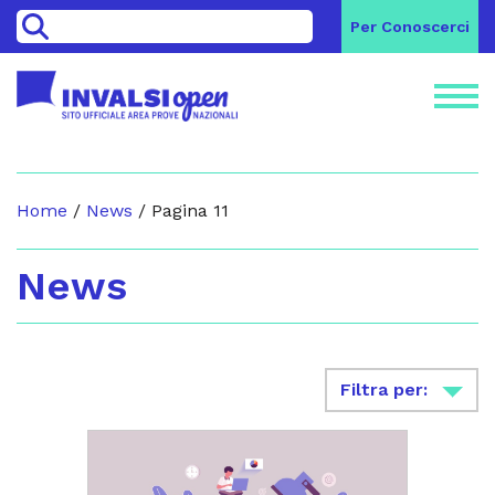
>
Per Conoscerci
Home
/
News
/
Pagina 11
News
Filtra per: