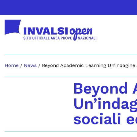
Home
/
News
/
Beyond Academic Learning Un’indagine 
Beyond 
Un’inda
sociali 