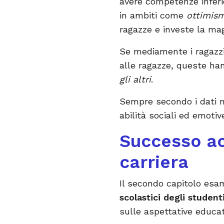
avere competenze inferio
in ambiti come
ottimis
ragazze e investe la mag
Se mediamente i ragazzi 
alle ragazze, queste hann
gli altri
.
Sempre secondo i dati m
abilità sociali ed emotiv
Successo ac
carriera
Il secondo capitolo esa
scolastici degli student
sulle aspettative educat