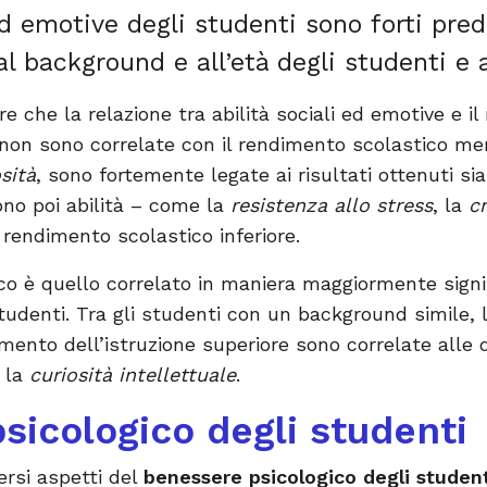
ed emotive degli studenti sono forti predi
al background e all’età degli studenti e 
re che la relazione tra abilità sociali ed emotive e i
non sono correlate con il rendimento scolastico ment
sità
, sono fortemente legate ai risultati ottenuti sia
sono poi abilità – come la
resistenza allo stress
, la
cr
rendimento scolastico inferiore.
o è quello correlato in maniera maggiormente signif
tudenti. Tra gli studenti con un background simile, l
ento dell’istruzione superiore sono correlate alle di
 la
curiosità intellettuale
.
sicologico degli studenti
ersi aspetti del
benessere psicologico degli studen