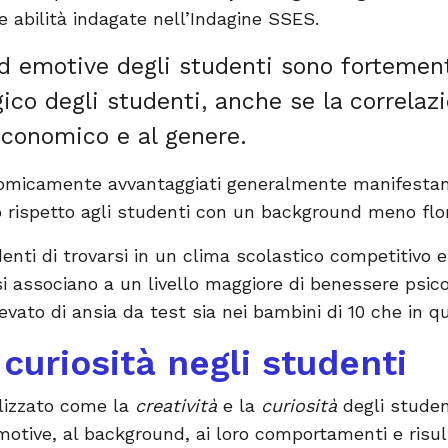
le abilità indagate nell’Indagine SSES.
 ed emotive degli studenti sono fortemen
ico degli studenti, anche se la correlaz
economico e al genere.
omicamente avvantaggiati generalmente manifestano
o rispetto agli studenti con un background meno flor
enti di trovarsi in un clima scolastico competitivo e
 si associano a un livello maggiore di benessere psico
levato di ansia da test sia nei bambini di 10 che in que
 curiosità negli studenti
lizzato come la
creatività
e la
curiosità
degli studen
 emotive, al background, ai loro comportamenti e risul