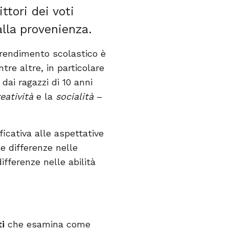
ttori dei voti
alla provenienza.
l rendimento scolastico è
re altre, in particolare
 dai ragazzi di 10 anni
eatività
e la
socialità
–
icativa alle aspettative
e differenze nelle
fferenze nelle abilità
ti
che esamina come