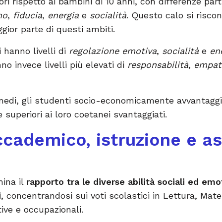
ri rispetto ai bambini di 10 anni, con differenze pa
mo
,
fiducia
,
energia
e
socialità
. Questo calo si risco
gior parte di questi ambiti.
hanno livelli di
regolazione emotiva
,
socialità
e
en
o invece livelli più elevati di
responsabilità
,
empat
edi, gli studenti socio-economicamente avvantaggia
e superiori ai loro coetanei svantaggiati.
cademico, istruzione e asp
mina il
rapporto tra le diverse abilità sociali ed emot
i
, concentrandosi sui voti scolastici in Lettura, Ma
ive e occupazionali.