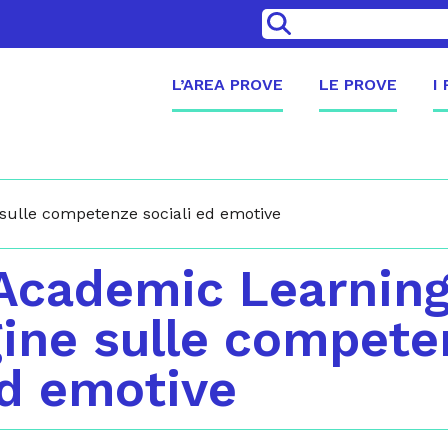
>
L’AREA PROVE
LE PROVE
I
sulle competenze sociali ed emotive
Academic Learnin
gine sulle compete
ed emotive