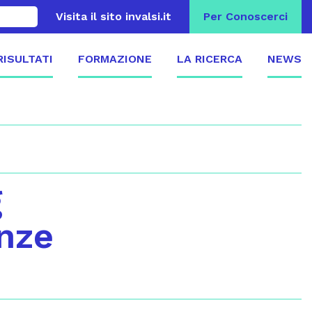
Visita il sito invalsi.it
Per Conoscerci
 RISULTATI
FORMAZIONE
LA RICERCA
NEWS
g
nze