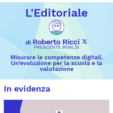
L'Editoriale
Roberto Ricci
di
PRESIDENTE INVALSI
Misurare le competenze digitali.
Un’evoluzione per la scuola e la
valutazione
In evidenza