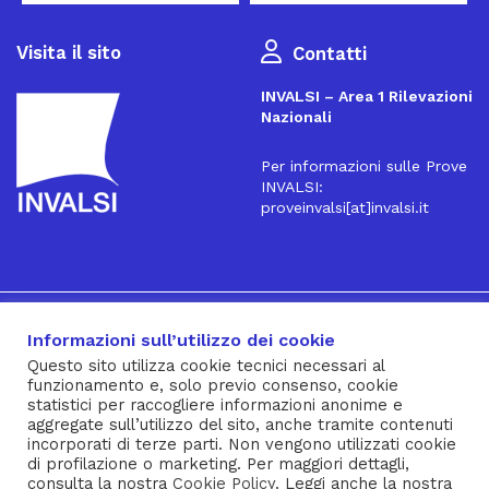
Visita il sito
Contatti
INVALSI – Area 1 Rilevazioni
Nazionali
Per informazioni sulle Prove
INVALSI:
proveinvalsi[at]invalsi.it
16
Iscriviti alla Newsletter
Informazioni sull’utilizzo dei cookie
Questo sito utilizza cookie tecnici necessari al
funzionamento e, solo previo consenso, cookie
® INVALSI – Via Ippolito Nievo, 35 – 00153 ROMA – tel. 06
statistici per raccogliere informazioni anonime e
aggregate sull’utilizzo del sito, anche tramite contenuti
941851 – fax 06 94185215 – c.f. 92000450582
incorporati di terze parti. Non vengono utilizzati cookie
Privacy Policy
–
Cookie Policy
–
Note Legali
–
Social Media
di profilazione o marketing. Per maggiori dettagli,
consulta la nostra
Cookie Policy
. Leggi anche la nostra