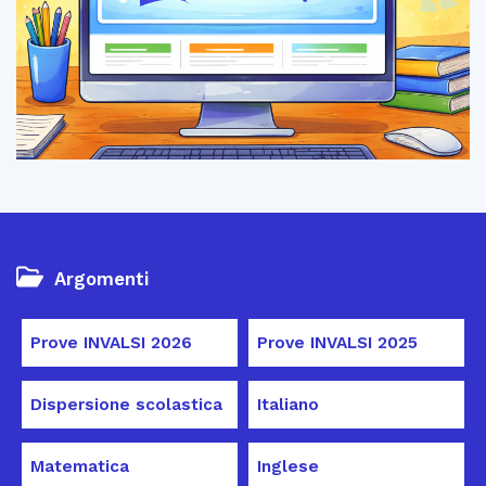
Argomenti
Prove INVALSI 2026
Prove INVALSI 2025
Dispersione scolastica
Italiano
Matematica
Inglese