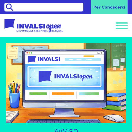
>
Per Conoscerci
AVVISO