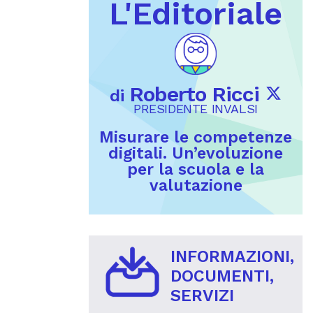
L'Editoriale
Roberto Ricci
di
PRESIDENTE INVALSI
Misurare le competenze
digitali. Un’evoluzione
per la scuola e la
valutazione
INFORMAZIONI,
DOCUMENTI,
SERVIZI