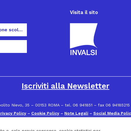
Visita il sito
Dispersione scolastica
Iscriviti alla Newsletter
polito Nievo, 35 – 00153 ROMA – tel. 06 941851 – fax 06 94185215
rivacy Policy
–
Cookie Policy
–
Note Legali
–
Social Media Poli