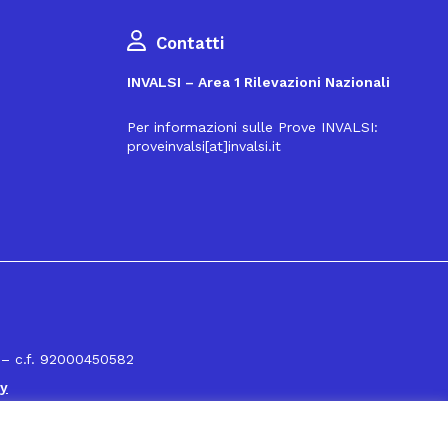
Contatti
INVALSI – Area 1 Rilevazioni Nazionali
Per informazioni sulle Prove INVALSI:
proveinvalsi[at]invalsi.it
16
 – c.f. 92000450582
cy