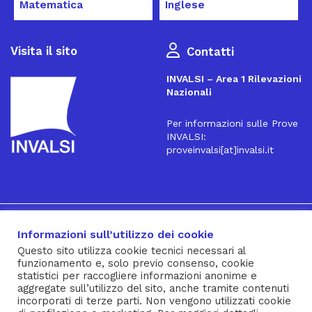
Matematica
Inglese
Visita il sito
Contatti
INVALSI – Area 1 Rilevazioni
Nazionali
Per informazioni sulle Prove
INVALSI:
proveinvalsi[at]invalsi.it
16
Iscriviti alla Newsletter
Informazioni sull’utilizzo dei cookie
Questo sito utilizza cookie tecnici necessari al
funzionamento e, solo previo consenso, cookie
® INVALSI – Via Ippolito Nievo, 35 – 00153 ROMA – tel. 06
statistici per raccogliere informazioni anonime e
aggregate sull’utilizzo del sito, anche tramite contenuti
941851 – fax 06 94185215 – c.f. 92000450582
incorporati di terze parti. Non vengono utilizzati cookie
Privacy Policy
–
Cookie Policy
–
Note Legali
–
Social Media