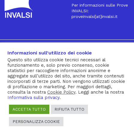
Per informazioni sulle Prove
INVALSI:
proveinvalsi[at]invalsi.it
16
Iscriviti alla Newsletter
Informazioni sull’utilizzo dei cookie
Questo sito utilizza cookie tecnici necessari al
funzionamento e, solo previo consenso, cookie
® INVALSI – Via Ippolito Nievo, 35 – 00153 ROMA – tel. 06
statistici per raccogliere informazioni anonime e
aggregate sull’utilizzo del sito, anche tramite contenuti
941851 – fax 06 94185215 – c.f. 92000450582
incorporati di terze parti. Non vengono utilizzati cookie
Privacy Policy
–
Cookie Policy
–
Note Legali
–
Social Media
di profilazione o marketing. Per maggiori dettagli,
consulta la nostra
Cookie Policy
. Leggi anche la nostra
Policy
Informativa sulla privacy
.
ACCETTA TUTTO
RIFIUTA TUTTO
PERSONALIZZA COOKIE