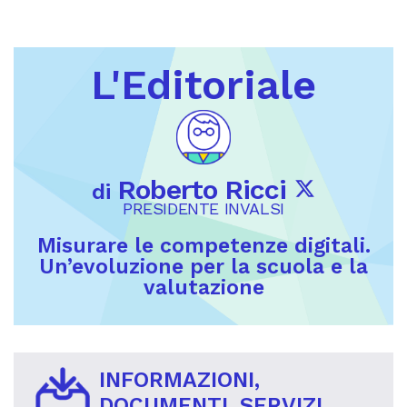
L'Editoriale
Roberto Ricci
di
PRESIDENTE INVALSI
Misurare le competenze digitali.
Un’evoluzione per la scuola e la
valutazione
INFORMAZIONI,
DOCUMENTI, SERVIZI