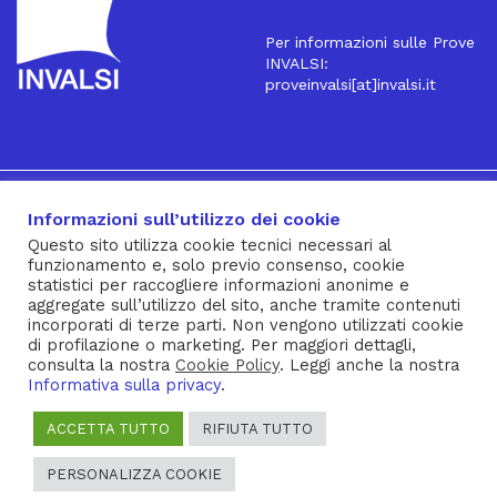
Per informazioni sulle Prove
INVALSI:
proveinvalsi[at]invalsi.it
16
Iscriviti alla Newsletter
Informazioni sull’utilizzo dei cookie
Questo sito utilizza cookie tecnici necessari al
funzionamento e, solo previo consenso, cookie
® INVALSI – Via Ippolito Nievo, 35 – 00153 ROMA – tel. 06
statistici per raccogliere informazioni anonime e
aggregate sull’utilizzo del sito, anche tramite contenuti
941851 – fax 06 94185215 – c.f. 92000450582
incorporati di terze parti. Non vengono utilizzati cookie
Privacy Policy
–
Cookie Policy
–
Note Legali
–
Social Media
di profilazione o marketing. Per maggiori dettagli,
consulta la nostra
Cookie Policy
. Leggi anche la nostra
Policy
Informativa sulla privacy
.
ACCETTA TUTTO
RIFIUTA TUTTO
PERSONALIZZA COOKIE