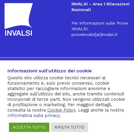
INVALSI – Area 1 Rilevazioni
Nazionali
Per informazioni sulle Prove
INVALSI:
proveinvalsi[at]invalsi.it
16
Iscriviti alla Newsletter
Informazioni sull’utilizzo dei cookie
Questo sito utilizza cookie tecnici necessari al
funzionamento e, solo previo consenso, cookie
® INVALSI – Via Ippolito Nievo, 35 – 00153 ROMA – tel. 06
statistici per raccogliere informazioni anonime e
aggregate sull’utilizzo del sito, anche tramite contenuti
941851 – fax 06 94185215 – c.f. 92000450582
incorporati di terze parti. Non vengono utilizzati cookie
Privacy Policy
–
Cookie Policy
–
Note Legali
–
Social Media
di profilazione o marketing. Per maggiori dettagli,
consulta la nostra
Cookie Policy
. Leggi anche la nostra
Policy
Informativa sulla privacy
.
ACCETTA TUTTO
RIFIUTA TUTTO