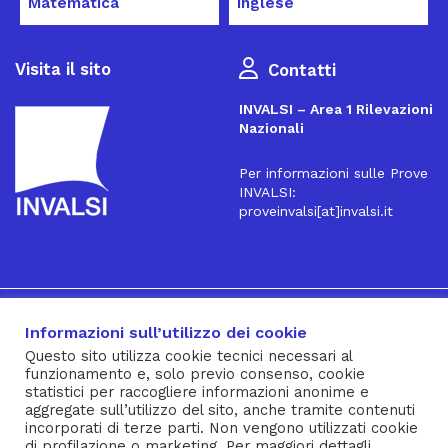
Matematica
Inglese
Visita il sito
Contatti
INVALSI – Area 1 Rilevazioni
Nazionali
Per informazioni sulle Prove
INVALSI:
proveinvalsi[at]invalsi.it
16
Iscriviti alla Newsletter
Informazioni sull’utilizzo dei cookie
Questo sito utilizza cookie tecnici necessari al
funzionamento e, solo previo consenso, cookie
® INVALSI – Via Ippolito Nievo, 35 – 00153 ROMA – tel. 06
statistici per raccogliere informazioni anonime e
aggregate sull’utilizzo del sito, anche tramite contenuti
941851 – fax 06 94185215 – c.f. 92000450582
incorporati di terze parti. Non vengono utilizzati cookie
Privacy Policy
–
Cookie Policy
–
Note Legali
–
Social Media
di profilazione o marketing. Per maggiori dettagli,