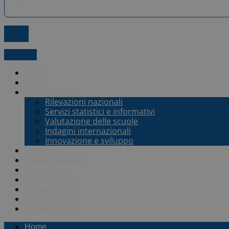
X-twitter
Home
Istituto
Aree di ricerca
Rilevazioni nazionali
Servizi statistici e informativi
Valutazione delle scuole
Indagini internazionali
Innovazione e sviluppo
Biblioteca
Comunicazione
Trasparenza
INVALSI
open
Rivista EJERE
Eventi
Pubblicazioni
Home