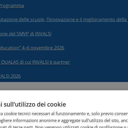
– Programma
alutazione delle scuole, l’innovazione e il miglioramento del
ione del SMVP di INVALSI
 Education” 4–6 novembre 2026
 QUALAS di cui INVALSI è partner
VALSI 2026
 sull’utilizzo dei cookie
zza cookie tecnici necessari al funzionamento e, solo previo conse
cogliere informazioni anonime e aggregate sull’utilizzo del sito, an
SI 2025
ati di terze parti. Non vengono utilizzati cookie di profilazione o