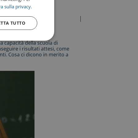
a sulla privacy.
ETTA TUTTO
lla capacità della scuola di
eguire i risultati attesi, come
ti. Cosa ci dicono in merito a