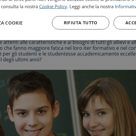
, consulta la nostra
Cookie Policy
. Leggi anche la nostra
Informativ
ZA COOKIE
RIFIUTA TUTTO
ACC
ttenti alle caratteristiche e ai bisogni di tutti gli allievi e a
che fanno maggiore fatica nel loro iter formativo e nel cons
è per gli studenti e le studentesse accademicamente eccellen
SI degli ultimi anni?