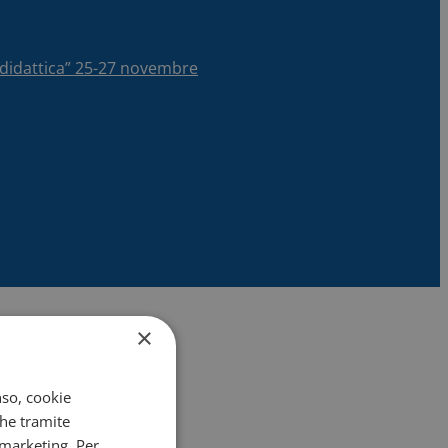
la didattica” 25-27 novembre
×
nso, cookie
che tramite
 marketing. Per