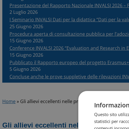
Presentazione del Rapporto Nazionale INVALSI 2026 
2 Luglio 2026
I Seminario INVALSI Dati per la didattica “Dati per la v
25 Giugno 2026
Procedura aperta di consultazione pubblica per l’adoz
15 Giugno 2026
Conference INVALSI 2026 “Evaluation and Research in
15 Giugno 2026
Pubblicato il Rapporto europeo del progetto Erasmus+
5 Giugno 2026
Concluse anche le prove suppletive delle rilevazioni IN
Home
»
Gli allievi eccellenti nelle prove INVALSI 2025
Informazioni
Questo sito utili
statistici per rac
Gli allievi eccellenti nelle prove INVAL
contenuti incorpor