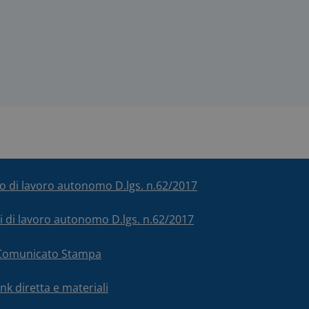
ico di lavoro autonomo D.lgs. n.62/2017
chi di lavoro autonomo D.lgs. n.62/2017
– Comunicato Stampa
nk diretta e materiali