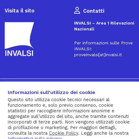
Visita il sito
Contatti
INVALSI – Area 1 Rilevazioni
Nazionali
Per informazioni sulle Prove
INVALSI:
proveinvalsi[at]invalsi.it
16
Iscriviti alla Newsletter
Informazioni sull’utilizzo dei cookie
Questo sito utilizza cookie tecnici necessari al
funzionamento e, solo previo consenso, cookie
® INVALSI – Via Ippolito Nievo, 35 – 00153 ROMA – tel. 06
statistici per raccogliere informazioni anonime e
aggregate sull’utilizzo del sito, anche tramite contenuti
941851 – fax 06 94185215 – c.f. 92000450582
incorporati di terze parti. Non vengono utilizzati cookie
Privacy Policy
–
Cookie Policy
–
Note Legali
–
Social Media
di profilazione o marketing. Per maggiori dettagli,
consulta la nostra
Cookie Policy
. Leggi anche la nostra
Policy
Informativa sulla privacy
.