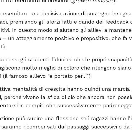
ddetta
mentalità di crescita
(
growth mindset
).
 esercitare una decisiva azione di sostegno insegna
ci, premiando gli sforzi fatti e dando dei feedback c
itivi. In questo modo si aiutano gli allievi a mantene
so – un atteggiamento positivo e propositivo, che fa v
tà.
successi gli studenti fiduciosi che le proprie capac
agiscono molto meglio di coloro che ritengono siano 
 (il famoso allievo “è portato per…”).
ttiva mentalità di crescita hanno quindi una marcia i
ici, perché vivono la sfida di ciò che ancora non pos
mentarsi in compiti che successivamente padronegg
zione può subire una flessione se i ragazzi hanno l’
n saranno ricompensati dai passaggi successivi o da 