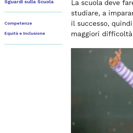
La scuola deve far
Sguardi sulla Scuola
studiare, a impara
il successo, quind
Competenze
maggiori difficoltà
Equità e Inclusione