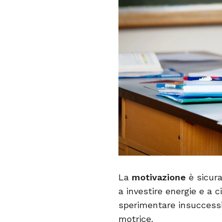
La
motivazione
è sicur
a investire energie e a c
sperimentare insuccessi
motrice.