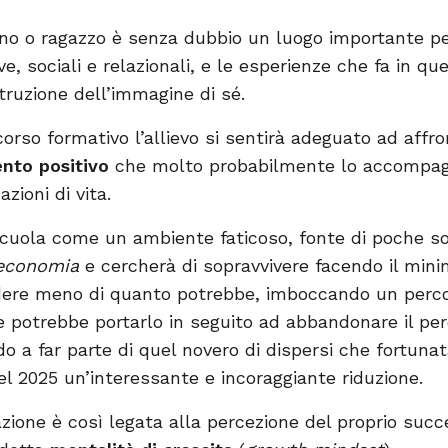
o o ragazzo è senza dubbio un luogo importante per
, sociali e relazionali, e le esperienze che fa in 
truzione dell’immagine di sé.
rcorso formativo l’allievo si sentirà adeguato ad affr
nto positivo
che molto probabilmente lo accompag
zioni di vita.
cuola come un ambiente faticoso, fonte di poche sodd
economia
e cercherà di sopravvivere facendo il mini
ere meno di quanto potrebbe, imboccando un percor
e potrebbe portarlo in seguito ad abbandonare il per
o a far parte di quel novero di dispersi che fortun
l 2025 un’interessante e incoraggiante riduzione.
zione è così legata alla percezione del proprio suc