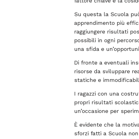
fattore chiave è la cosi
Su questa la Scuola può
apprendimento più effica
raggiungere risultati pos
possibili in ogni percor
una sfida e un’opportuni
Di fronte a eventuali in
risorse da sviluppare re
statiche e immodificabili
I ragazzi con una costru
propri risultati scolast
un’occasione per speri
È evidente che la motiva
sforzi fatti a Scuola no