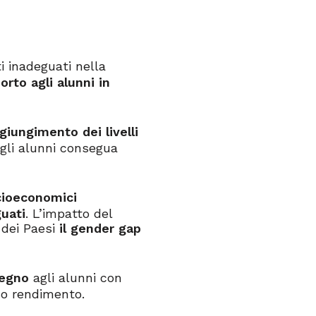
i inadeguati nella
orto agli alunni in
ggiungimento dei livelli
gli alunni consegua
ocioeconomici
guati
. L’impatto del
 dei Paesi
il gender gap
tegno
agli alunni con
so rendimento.