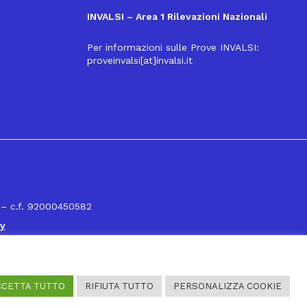
INVALSI – Area 1 Rilevazioni Nazionali
Per informazioni sulle Prove INVALSI:
proveinvalsi[at]invalsi.it
16
 – c.f. 92000450582
cy
CCETTA TUTTO
RIFIUTA TUTTO
PERSONALIZZA COOKIE