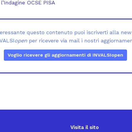
 l’Indagine OCSE PISA
teressante questo contenuto puoi iscriverti alla new
VALSI
open
per ricevere via mail i nostri aggiornamen
Voglio ricevere gli aggiornamenti di INVALSIopen
Visita il sito