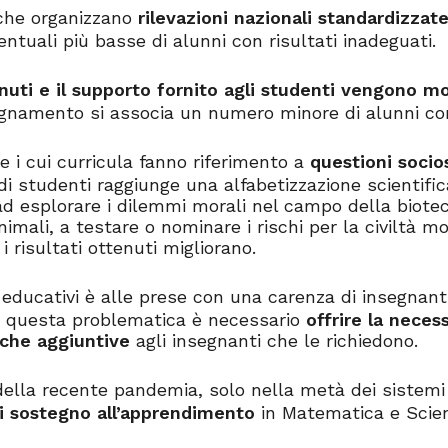
 che organizzano
rilevazioni nazionali standardizzat
tuali più basse di alunni con risultati inadeguati.
tenuti e il supporto fornito agli studenti vengono mo
egnamento si associa un numero minore di alunni con 
ne i cui curricula fanno riferimento a
questioni socio
i studenti raggiunge una alfabetizzazione scientific
ad esplorare i dilemmi morali nel campo della biotec
animali, a testare o nominare i rischi per la civiltà m
i risultati ottenuti migliorano.
 educativi è alle prese con una carenza di insegnant
re questa problematica è necessario
offrire la neces
iche aggiuntive
agli insegnanti che le richiedono.
ella recente pandemia, solo nella metà dei sistemi
i sostegno all’apprendimento
in Matematica e Scie