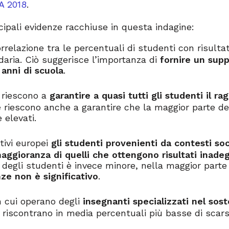
A 2018
.
ipali evidenze racchiuse in questa indagine:
relazione tra le percentuali di studenti con risultat
daria. Ciò suggerisce l’importanza di
fornire un supp
i anni di scuola
.
 riescono a
garantire a quasi tutti gli studenti il ra
e
riescono anche a garantire che la maggior parte de
 elevati.
ativi europei
gli studenti provenienti da contesti s
aggioranza di quelli che ottengono risultati inade
degli studenti è invece minore, nella maggior parte
ze non è significativo
.
 ​​cui operano degli
insegnanti specializzati nel sos
i riscontrano in media percentuali più basse di scar