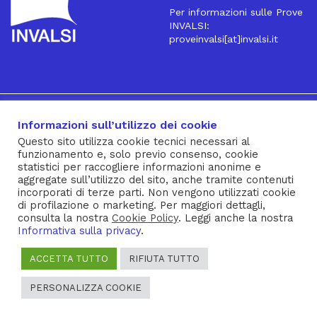
Per informazioni sulle Prove
INVALSI:
proveinvalsi[at]invalsi.it
16
Iscriviti alla Newsletter
Informazioni sull’utilizzo dei cookie
Questo sito utilizza cookie tecnici necessari al
funzionamento e, solo previo consenso, cookie
® INVALSI – Via Ippolito Nievo, 35 – 00153 ROMA – tel. 06
statistici per raccogliere informazioni anonime e
aggregate sull’utilizzo del sito, anche tramite contenuti
941851 – fax 06 94185215 – c.f. 92000450582
incorporati di terze parti. Non vengono utilizzati cookie
Privacy Policy
–
Cookie Policy
–
Note Legali
–
Social Media
di profilazione o marketing. Per maggiori dettagli,
consulta la nostra
Cookie Policy
. Leggi anche la nostra
Policy
Informativa sulla privacy
.
ACCETTA TUTTO
RIFIUTA TUTTO
PERSONALIZZA COOKIE