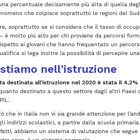
 una percentuale decisamente più alta di quella degl
nomeno che colpisce soprattutto le regioni del Su
ere, soprattutto se si considera che il tasso di occup
 – è molto più alto per chi proviene da percorsi format
ispetto ai giovani che hanno frequentato un percorso
ifica si lega inoltre la possibilità di percepire una
stiamo nell’istruzione
ta destinata all’istruzione nel 2020 è stata il 4,2%
a quanto destinato a questo settore dagli altri Paes
PIL.
ò che in Italia non vi sia grande attenzione per l’an
i e gli indirizzi scolastici, a partire dalla scuola prima
nfatti, abbiamo un sistema di valutazione che segue 
stro caso, è un sistema nazionale.