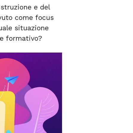
Istruzione e del
avuto come focus
uale situazione
re formativo?