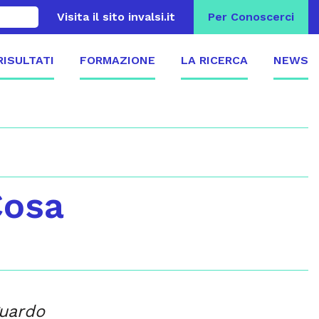
Visita il sito invalsi.it
Per Conoscerci
 RISULTATI
FORMAZIONE
LA RICERCA
NEWS
Cosa
guardo