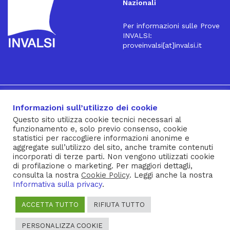
Nazionali
Per informazioni sulle Prove
INVALSI:
proveinvalsi[at]invalsi.it
16
Iscriviti alla Newsletter
Informazioni sull’utilizzo dei cookie
Questo sito utilizza cookie tecnici necessari al
funzionamento e, solo previo consenso, cookie
® INVALSI – Via Ippolito Nievo, 35 – 00153 ROMA – tel. 06
statistici per raccogliere informazioni anonime e
aggregate sull’utilizzo del sito, anche tramite contenuti
941851 – fax 06 94185215 – c.f. 92000450582
incorporati di terze parti. Non vengono utilizzati cookie
Privacy Policy
–
Cookie Policy
–
Note Legali
–
Social Media
di profilazione o marketing. Per maggiori dettagli,
consulta la nostra
Cookie Policy
. Leggi anche la nostra
Policy
Informativa sulla privacy
.
ACCETTA TUTTO
RIFIUTA TUTTO
PERSONALIZZA COOKIE