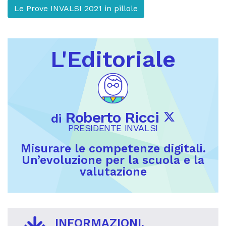
Le Prove INVALSI 2021 in pillole
L'Editoriale
Roberto Ricci
di
PRESIDENTE INVALSI
Misurare le competenze digitali.
Un’evoluzione per la scuola e la
valutazione
INFORMAZIONI,