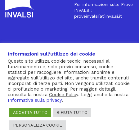
Per informazioni sulle Prove
INVALSI:
proveinvalsi[at]invalsi.it
16
Iscriviti alla Newsletter
Informazioni sull’utilizzo dei cookie
Questo sito utilizza cookie tecnici necessari al
funzionamento e, solo previo consenso, cookie
® INVALSI – Via Ippolito Nievo, 35 – 00153 ROMA – tel. 06
statistici per raccogliere informazioni anonime e
aggregate sull’utilizzo del sito, anche tramite contenuti
941851 – fax 06 94185215 – c.f. 92000450582
incorporati di terze parti. Non vengono utilizzati cookie
Privacy Policy
–
Cookie Policy
–
Note Legali
–
Social Media
di profilazione o marketing. Per maggiori dettagli,
consulta la nostra
Cookie Policy
. Leggi anche la nostra
Policy
Informativa sulla privacy
.
ACCETTA TUTTO
RIFIUTA TUTTO
PERSONALIZZA COOKIE