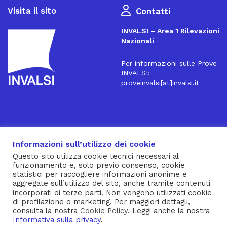
Visita il sito
Contatti
INVALSI – Area 1 Rilevazioni
Nazionali
Per informazioni sulle Prove
INVALSI:
proveinvalsi[at]invalsi.it
16
Iscriviti alla Newsletter
Informazioni sull’utilizzo dei cookie
Questo sito utilizza cookie tecnici necessari al
funzionamento e, solo previo consenso, cookie
® INVALSI – Via Ippolito Nievo, 35 – 00153 ROMA – tel. 06
statistici per raccogliere informazioni anonime e
aggregate sull’utilizzo del sito, anche tramite contenuti
941851 – fax 06 94185215 – c.f. 92000450582
incorporati di terze parti. Non vengono utilizzati cookie
Privacy Policy
–
Cookie Policy
–
Note Legali
–
Social Media
di profilazione o marketing. Per maggiori dettagli,
consulta la nostra
Cookie Policy
. Leggi anche la nostra
Policy
Informativa sulla privacy
.