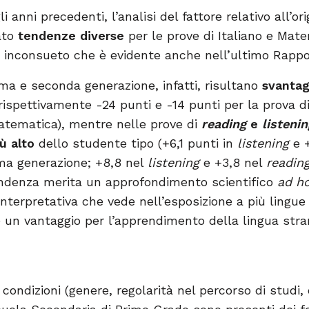
 anni precedenti, l’analisi del fattore relativo all’ori
ato
tendenze diverse
per le prove di Italiano e Mate
 inconsueto che è evidente anche nell’ultimo Rappo
prima e seconda generazione, infatti, risultano
svantag
rispettivamente -24 punti e -14 punti per la prova di
Matematica), mentre nelle prove di
reading
e
listenin
ù alto
dello studente tipo (+6,1 punti in
listening
e +
prima generazione; +8,8 nel
listening
e +3,8 nel
readin
endenza merita un approfondimento scientifico
ad h
interpretativa che vede nell’esposizione a più lingu
) un vantaggio per l’apprendimento della lingua stra
e condizioni (genere, regolarità nel percorso di studi