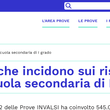
>
L’AREA PROVE
LE PROVE
I
 Scuola secondaria di I grado
 che incidono sui ri
uola secondaria di 
2 delle Prove INVALSI ha coinvolto 545.