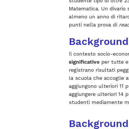
studente tipo di oltre 23
Matematica. Un divario s
almeno un anno di ritard
punti nella prova di
rea
Background 
Il contesto socio-econo
significativo
per tutte e 
registrano risultati peggi
la scuola che accoglie a
aggiungono ulteriori 11 
aggiungere ulteriori 14 
studenti mediamente men
Background 