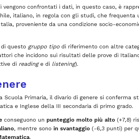
 vengono confrontati i dati, in questo caso, è rapp
le, italiano, in regola con gli studi, che frequenta
Italia, proveniente da una condizione socio-economic
i di questo
gruppo tipo
di riferimento con altre catego
attori che incidono sui risultati delle prove di Itali
tive di
reading
e di
listening
).
enere
a Scuola Primaria, il divario di genere si conferma sta
atica e Inglese della III secondaria di primo grado.
ze
conseguono un
punteggio molto più alto
(+7,8) ri
aliano
, mentre sono
in svantaggio
(-6,3 punti) per qu
atematica
.