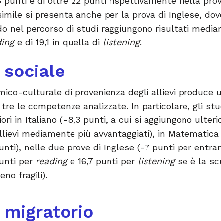
 punti e di oltre 22 punti rispettivamente nella prova
imile si presenta anche per la prova di Inglese, dove
o nel percorso di studi raggiungono risultati media
ding
e di 19,1 in quella di
listening
.
sociale
mico-culturale di provenienza degli allievi produce
tre le competenze analizzate. In particolare, gli stud
ori in Italiano (-8,3 punti, a cui si aggiungono ulteri
llievi mediamente più avvantaggiati), in Matematica (
punti), nelle due prove di Inglese (-7 punti per entra
punti per
reading
e 16,7 punti per
listening
se è la sc
o fragili).
migratorio