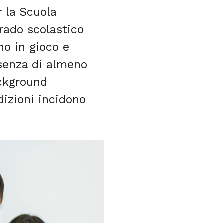
r la Scuola
grado scolastico
no in gioco e
esenza di almeno
ackground
izioni incidono