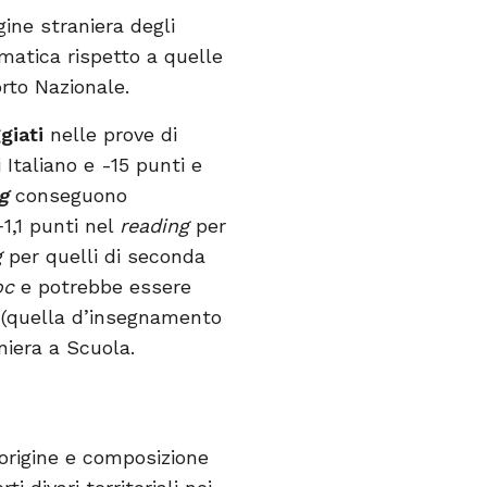
gine straniera degli
matica rispetto a quelle
rto Nazionale.
giati
nelle prove di
 Italiano e -15 punti e
g
conseguono
1,1 punti nel
reading
per
g
per quelli di seconda
oc
e potrebbe essere
e (quella d’insegnamento
niera a Scuola.
, origine e composizione