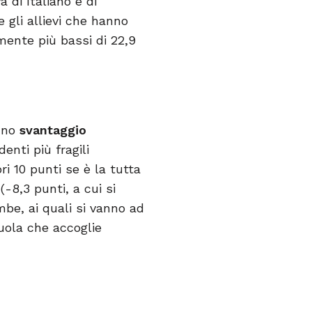
 di Italiano e di
 gli allievi che hanno
mente più bassi di 22,9
 uno
svantaggio
enti più fragili
ori 10 punti se è la tutta
-8,3 punti, a cui si
mbe, ai quali si vanno ad
uola che accoglie