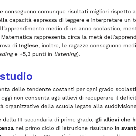
e conseguono comunque risultati migliori rispetto ai 
lla capacità espressa di leggere e interpretare un tes
dell’apprendimento medio di un anno scolastico, ment
di Matematica rappresenta circa la metà dell’appre
prova di
Inglese
, inoltre, le ragazze conseguono me
ading
e +5,3 punti in
listening
).
 studio
nta delle tendenze costanti per ogni grado scolas
a oggi non consenta agli allievi di recuperare il defi
à organizzative della scuola legate alla suddivisione
e della III secondaria di primo grado,
gli allievi che
tenza
nel primo ciclo di istruzione risultano
in svan