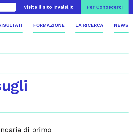
Visita il sito invalsi.it
Per Conoscerci
 RISULTATI
FORMAZIONE
LA RICERCA
NEWS
sugli
ondaria di primo