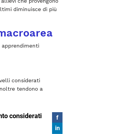
i allievi che provengono
ultimi diminuisce di più
 macroarea
di apprendimenti
velli considerati
 inoltre tendono a