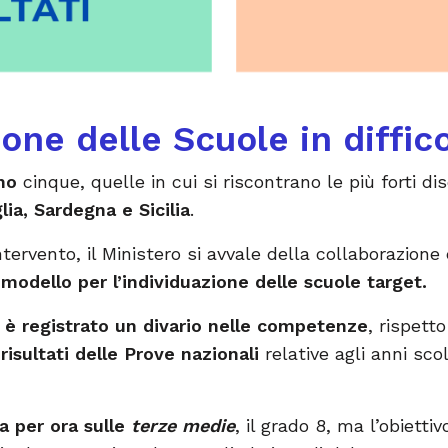
ione delle Scuole in diffic
ono
cinque,
quelle in cui si riscontrano le più forti
di
ia, Sardegna e Sicilia
.
Intervento, il Ministero si avvale della collaborazion
n
modello per l’individuazione delle scuole target.
 si è registrato un divario nelle competenze
, rispett
risultati delle Prove nazionali
relative agli anni sco
ta per ora sulle
terze medie
, il grado 8, ma l’obiettiv