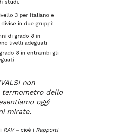
i studi.
ivello 3 per Italiano e
divise in due gruppi:
ni di grado 8 in
no livelli adeguati
grado 8 in entrambi gli
eguati
NVALSI non
un termometro dello
resentiamo oggi
i mirate.
ai
RAV
– cioè i
Rapporti