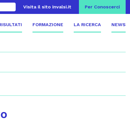
Visita il sito invalsi.it
Per Conoscerci
 RISULTATI
FORMAZIONE
LA RICERCA
NEWS
ro