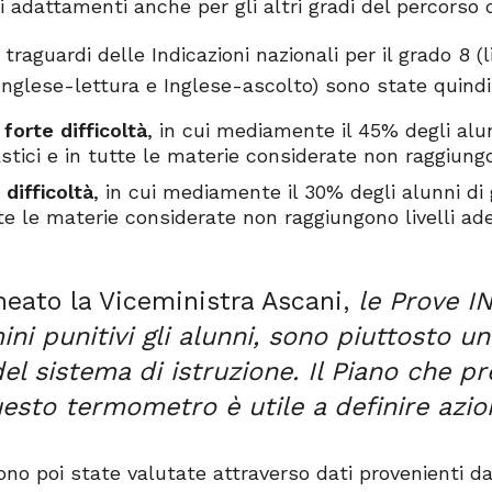
 adattamenti anche per gli altri gradi del percorso d
traguardi delle Indicazioni nazionali per il grado 8 (l
nglese-lettura e Inglese-ascolto) sono state quindi 
orte difficoltà
, in cui mediamente il 45% degli alun
stici e in tutte le materie considerate non raggiungo
difficoltà
, in cui mediamente il 30% degli alunni di 
tte le materie considerate non raggiungono livelli ad
neato la Viceministra Ascani,
le Prove I
ini punitivi gli alunni, sono piuttosto 
del sistema di istruzione. Il Piano che p
sto termometro è utile a definire azion
sono poi state valutate attraverso dati provenienti d