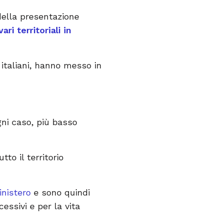
ella presentazione
ri territoriali in
i italiani, hanno messo in
gni caso, più basso
to il territorio
inistero
e sono quindi
essivi e per la vita