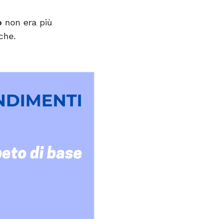
o
non era più
che.