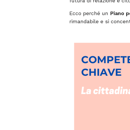
futura di relazione e cit
Ecco perché un
Piano p
rimandabile e si concent