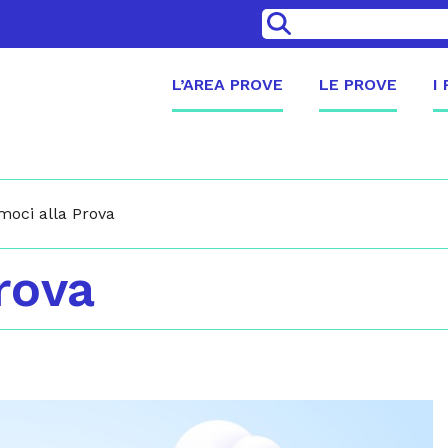
>
L’AREA PROVE
LE PROVE
I
moci alla Prova
rova