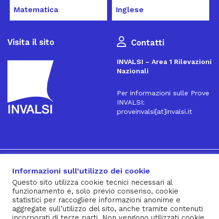
Matematica
Inglese
Visita il sito
Contatti
INVALSI – Area 1 Rilevazioni
Nazionali
Per informazioni sulle Prove
INVALSI:
proveinvalsi[at]invalsi.it
16
Iscriviti alla Newsletter
Informazioni sull’utilizzo dei cookie
Questo sito utilizza cookie tecnici necessari al
funzionamento e, solo previo consenso, cookie
® INVALSI – Via Ippolito Nievo, 35 – 00153 ROMA – tel. 06
statistici per raccogliere informazioni anonime e
aggregate sull’utilizzo del sito, anche tramite contenuti
941851 – fax 06 94185215 – c.f. 92000450582
incorporati di terze parti. Non vengono utilizzati cookie