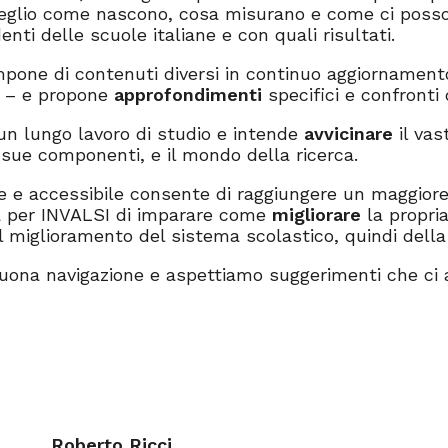
glio come nascono, cosa misurano e come ci posson
nti delle scuole italiane e con quali risultati.
mpone di contenuti diversi in continuo aggiornamento 
he – e propone
approfondimenti
specifici e confronti 
n lungo lavoro di studio e intende
avvicinare
il vas
e sue componenti, e il mondo della ricerca.
le e accessibile consente di raggiungere un maggior
à per INVALSI di imparare come
migliorare
la propria
l miglioramento del sistema scolastico, quindi della
uona navigazione e aspettiamo suggerimenti che ci 
Roberto Ricci