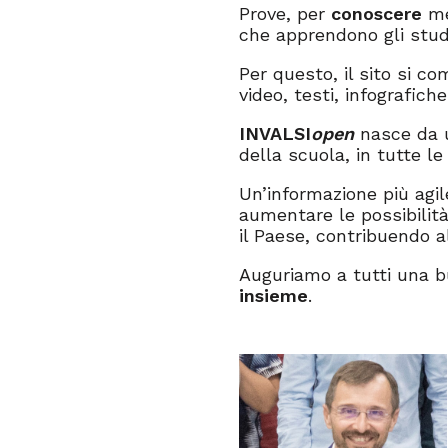
Prove, per
conoscere
me
che apprendono gli stude
Per questo, il sito si co
video, testi, infografic
INVALSI
open
nasce da u
della scuola, in tutte l
Un’informazione più agi
aumentare le possibilit
il Paese, contribuendo a
Auguriamo a tutti una b
insieme
.