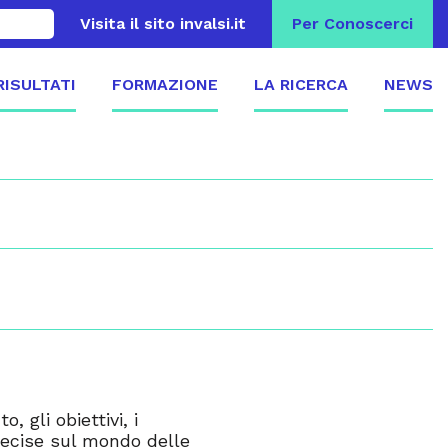
Visita il sito invalsi.it
Per Conoscerci
 RISULTATI
FORMAZIONE
LA RICERCA
NEWS
 gli obiettivi, i
precise sul mondo delle